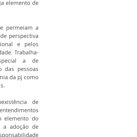
ja elemento de 
ue permeiam a 
de perspectiva 
ional e pelos 
dade. Trabalha-
se, posteriormente, as teorias de imputação da pj, em especial a de 
 das pessoas 
mia da pj como 
s.
xistência de 
ntendimentos 
controversos em casos midiáticos, parte-se à análise mais detida do elemento do 
: a adoção de 
sponsabilidade 