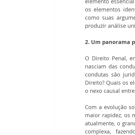
elemento essencial 
os elementos iden
como suas argumen
produzir análise un
2. Um panorama pe
O Direito Penal, 
nasciam das condut
condutas são juri
Direito? Quais os 
o nexo causal entre
Com a evolução soc
maior rapidez, os 
atualmente, o grand
complexa, fazend