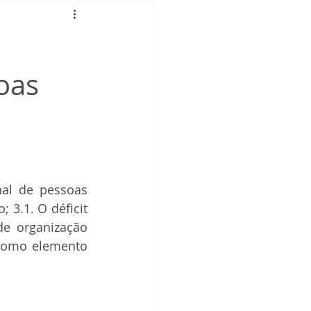
oas
al de pessoas 
 3.1. O déficit 
de organização 
 como elemento 