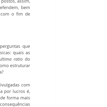
postos, assim, 
defendem, bem 
 com o fim de 
perguntas que 
icas: quais as 
ultima ratio
 do 
omo estruturar 
a?
ivulgadas com 
 por lucros é, 
 de forma mais 
onsequências 