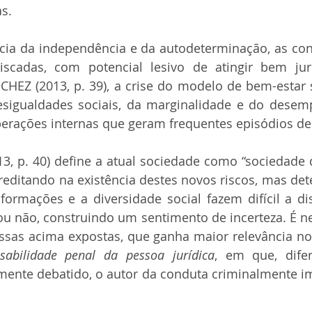
s.
ia da independência e da autodeterminação, as con
scadas, com potencial lesivo de atingir bem juríd
HEZ (2013, p. 39), a crise do modelo de bem-estar s
sigualdades sociais, da marginalidade e do desemp
rberações internas que geram frequentes episódios de 
3, p. 40) define a atual sociedade como “sociedade 
reditando na existência destes novos riscos, mas de
formações e a diversidade social fazem difícil a di
ou não, construindo um sentimento de incerteza. É nes
ssas acima expostas, que ganha maior relevância no
sabilidade penal da pessoa jurídica
, em que, dife
mente debatido, o autor da conduta criminalmente i