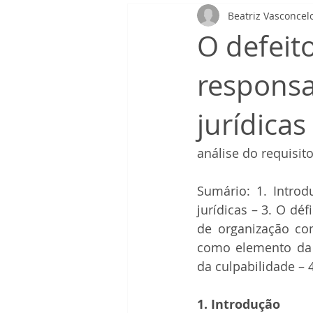
Beatriz Vasconcel
acordo de não persecução penal
O defeit
responsa
jurídicas
análise do requisit
Sumário: 1. Intro
jurídicas – 3. O déf
de organização com
como elemento da t
da culpabilidade – 4
1. Introdução