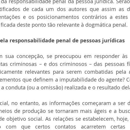
da responsabilidade penal da pessoa jurídica. Serão 
tificados de cada um dos autores que assim as 
tações e os posicionamentos contrários a estes
ificada deste ponto tão relevante à dogmática penal.
la responsabilidade penal de pessoas jurídicas
em sua concepção, se preocupou em responder às 
as criminosas – e dos criminosos – das pessoas fís
dicamente relevantes para serem combatidas pela 
elementos que definem a imputabilidade do agente? C
 a conduta (ou a omissão) realizada e o resultado del
ial, no entanto, as informações começaram a ser d
meios de produção se tornaram mais ágeis e a busca
e objetivo social. As relações se estabelecem, hoje,
o com que certos contatos acarretem certas c