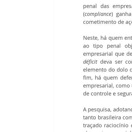
penal das empresa
(
compliance
) ganha
cometimento de açõ
Neste, há quem ent
ao tipo penal ob
déficit
 deva ser co
elemento do dolo d
fim, há quem defen
empresarial, como u
de controle e segu
A pesquisa, adotand
tanto brasileira com
traçado raciocínio 