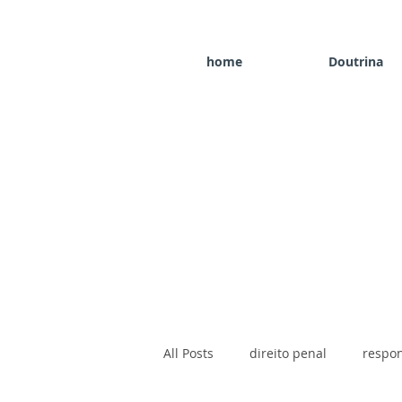
home
Doutrina
All Posts
direito penal
respon