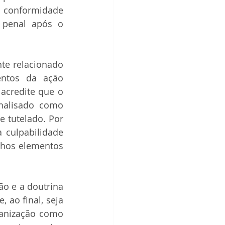
 conformidade 
 penal após o 
te relacionado 
ntos da ação 
empresarial que devem ser ponderados nesta esfera. Há, ainda, quem acredite que o 
nalisado como 
tutelado. Por 
 culpabilidade 
lhos elementos 
o e a doutrina 
 ao final, seja 
ganização como 