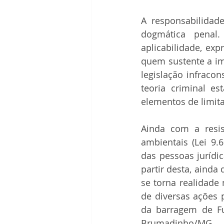
A responsabilidad
dogmática penal.
aplicabilidade, exp
quem sustente a im
legislação infracon
teoria criminal e
elementos de limit
Ainda com a resis
ambientais (Lei 9.
das pessoas jurídi
partir desta, ainda
se torna realidade
de diversas ações
da barragem de F
Brumadinho/MG.