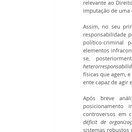
relevante ao Direit
imputação de uma 
Assim, no seu pri
responsabilidade pe
político-criminal
elementos infracons
heterorresponsabili
físicas que agem, e 
ente capaz de agir 
Após breve análi
posicionamento i
déficit de organiza
sistemas robustos 