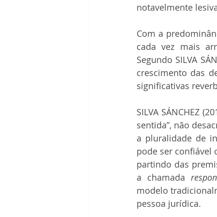
notavelmente lesiva
Com a predominânc
cada vez mais arri
Segundo SILVA SÁNC
crescimento das de
significativas reve
SILVA SÁNCHEZ (201
sentida”, não desac
a pluralidade de in
pode ser confiável 
partindo das premi
a chamada 
respon
modelo tradicional
pessoa jurídica.