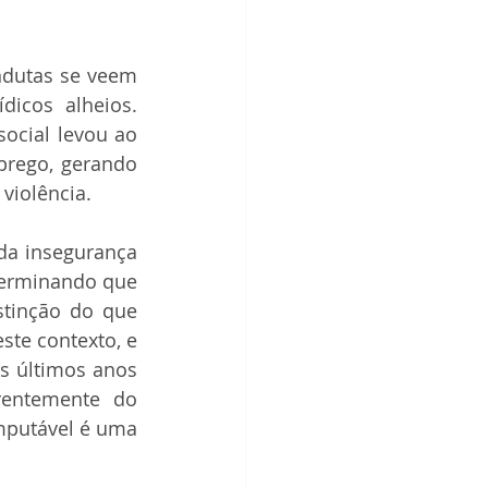
dutas se veem 
icos alheios. 
ocial levou ao 
rego, gerando 
violência.
da insegurança 
terminando que 
stinção do que 
te contexto, e 
s últimos anos 
rentemente do 
mputável é uma 