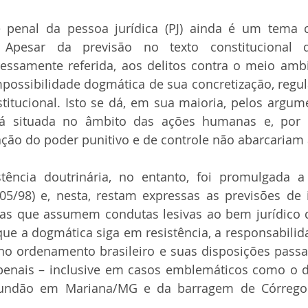
e penal da pessoa jurídica (PJ) ainda é um tema c
 Apesar da previsão no texto constitucional 
ressamente referida, aos delitos contra o meio ambi
possibilidade dogmática de sua concretização, regu
stitucional. Isto se dá, em sua maioria, pelos argum
stá situada no âmbito das ações humanas e, por e
ação do poder punitivo e de controle não abarcariam
tência doutrinária, no entanto, foi promulgada a 
605/98) e, nesta, restam expressas as previsões de 
cas que assumem condutas lesivas ao bem jurídico d
 que a dogmática siga em resistência, a responsabilida
 no ordenamento brasileiro e suas disposições passa
 penais – inclusive em casos emblemáticos como o 
undão em Mariana/MG e da barragem de Córrego 