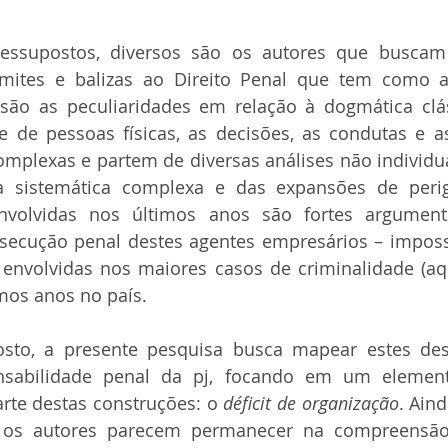
ressupostos, diversos são os autores que buscam
imites e balizas ao Direito Penal que tem como a
s são as peculiaridades em relação à dogmática clá
e de pessoas físicas, as decisões, as condutas e a
mplexas e partem de diversas análises não individuais
a sistemática complexa e das expansões de peri
volvidas nos últimos anos são fortes argumento
rsecução penal destes agentes empresários – imposs
envolvidas nos maiores casos de criminalidade (aqu
mos anos no país.
to, a presente pesquisa busca mapear estes des
nsabilidade penal da pj, focando em um element
rte destas construções: o 
déficit de organização
. Ain
 os autores parecem permanecer na compreensão 