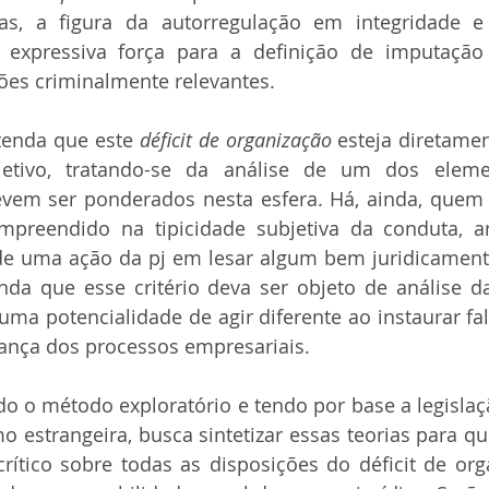
s, a figura da autorregulação em integridade e
 expressiva força para a definição de imputação
es criminalmente relevantes.
enda que este 
déficit de organização
 esteja diretamen
jetivo, tratando-se da análise de um dos eleme
mpreendido na tipicidade subjetiva da conduta, a
e uma ação da pj em lesar algum bem juridicamente 
da que esse critério deva ser objeto de análise da
ma potencialidade de agir diferente ao instaurar fa
rança dos processos empresariais.
o o método exploratório e tendo por base a legislaçã
o estrangeira, busca sintetizar essas teorias para que,
crítico sobre todas as disposições do déficit de or