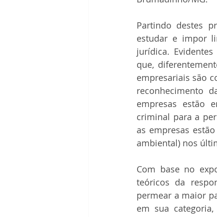
Partindo destes p
estudar e impor l
jurídica. Evidente
que, diferentement
empresariais são co
reconhecimento d
empresas estão en
criminal para a pe
as empresas estão 
ambiental) nos últi
Com base no expos
teóricos da respo
permear a maior pa
em sua categoria,