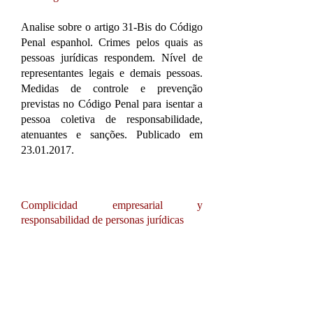
Analise sobre o artigo 31-Bis do Código
Penal espanhol. Crimes pelos quais as
pessoas jurídicas respondem. Nível de
representantes legais e demais pessoas.
Medidas de controle e prevenção
previstas no Código Penal para isentar a
pessoa coletiva de responsabilidade,
atenuantes e sanções. Publicado em
23.01.2017
.
Complicidad empresarial y
responsabilidad de personas jurídicas
Congresso Responsabilidad penal de
empresas multinacionales por violaciones
de los derechos humanos. Moderador:
prof. Juan Antonio Lascuraín Sánchez.
Expositores: Susana Aires de Sousa,