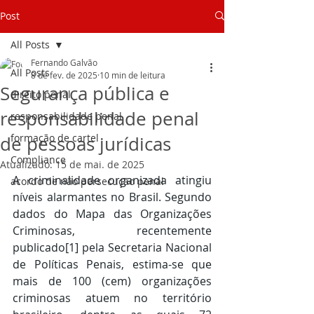
Post
All Posts
Fernando Galvão
All Posts
8 de fev. de 2025
10 min de leitura
Segurança pública e
direito penal
responsabilidade penal
responsabilidade penal
formação de cartel
de pessoas jurídicas
Compliance
Atualizado:
15 de mai. de 2025
A criminalidade organizada atingiu 
acordo de não persecução penal
níveis alarmantes no Brasil. Segundo 
dados do Mapa das Organizações 
Criminosas, recentemente 
publicado
[1]
 pela Secretaria Nacional 
de Políticas Penais, estima-se que 
mais de 100 (cem) organizações 
criminosas atuem no território 